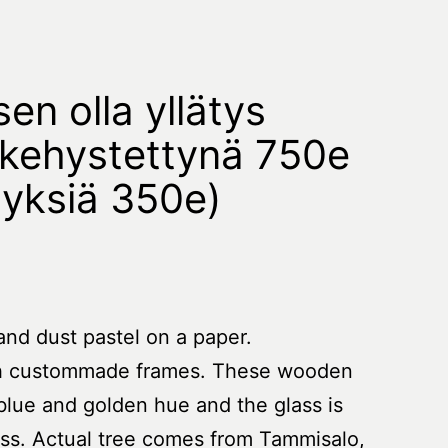
en olla yllätys
kehystettynä 750e
hyksiä 350e)
and dust pastel on a paper.
h custommade frames. These wooden
blue and golden hue and the glass is
lass. Actual tree comes from Tammisalo,