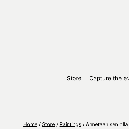
Skip
to
content
Store
Capture the ev
Home
/
Store
/
Paintings
/ Annetaan sen olla